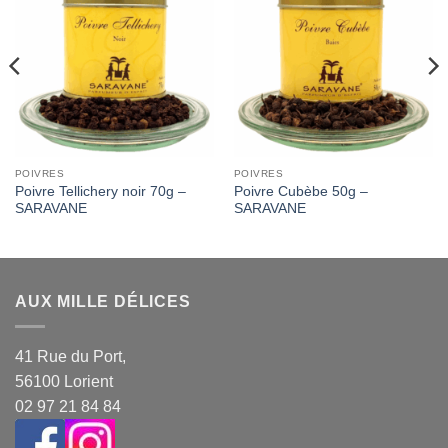
Add to
Add to
Wishlist
Wishlist
POIVRES
POIVRES
Poivre Tellichery noir 70g –
Poivre Cubèbe 50g –
SARAVANE
SARAVANE
AUX MILLE DÉLICES
41 Rue du Port,
56100 Lorient
02 97 21 84 84